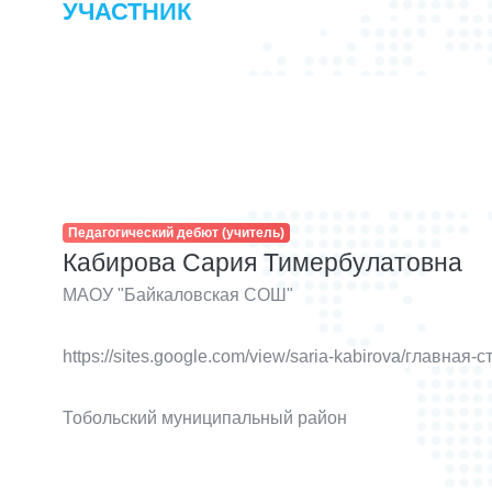
УЧАСТНИК
Педагогический дебют (учитель)
Кабирова Сария Тимербулатовна
МАОУ "Байкаловская СОШ"
https://sites.google.com/view/saria-kabirova/главная-
Тобольский муниципальный район