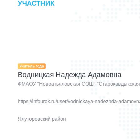
УЧАСТНИК
Учитель года
Водницкая Надежда Адамовна
ФМАОУ "Новоатьяловская СОШ" "Старокавдыкска
https://infourok.ru/user/vodnickaya-nadezhda-adamovn
Ялуторовский район