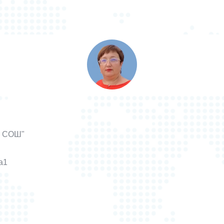
я СОШ"
a1