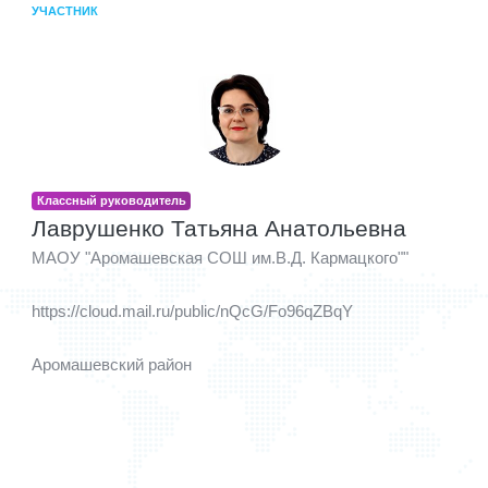
УЧАСТНИК
Классный руководитель
Лаврушенко Татьяна Анатольевна
МАОУ "Аромашевская СОШ им.В.Д. Кармацкого""
https://cloud.mail.ru/public/nQcG/Fo96qZBqY
Аромашевский район